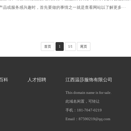
产品或服务感兴趣时，首先要做的事情之一就是查看网站以了解更多···
首页
1
1/1
尾页
百科
人才招聘
江西温莎服饰有限公司
This domain name is for sale.
此域名闲置，可转让
手机：181-7047-0219
Email：87590219@qq.com